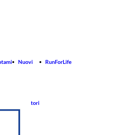
otami
Nuovi
RunForLife
Donatori